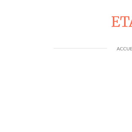
Passer
au
ET
contenu
principal
ACCUE